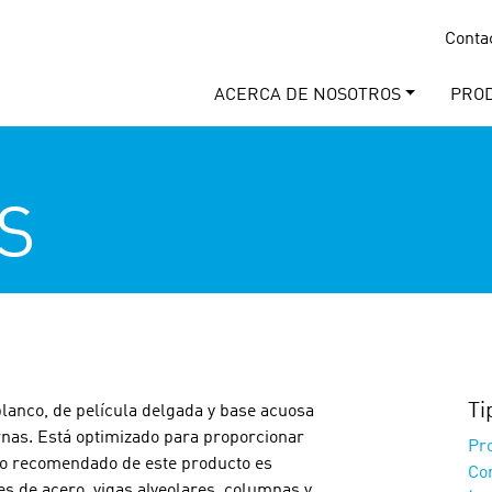
Conta
ACERCA DE NOSOTROS
PRO
S
Ti
lanco, de película delgada y base acuosa
rnas. Está optimizado para proporcionar
Pro
uso recomendado de este producto es
Co
es de acero, vigas alveolares, columnas y