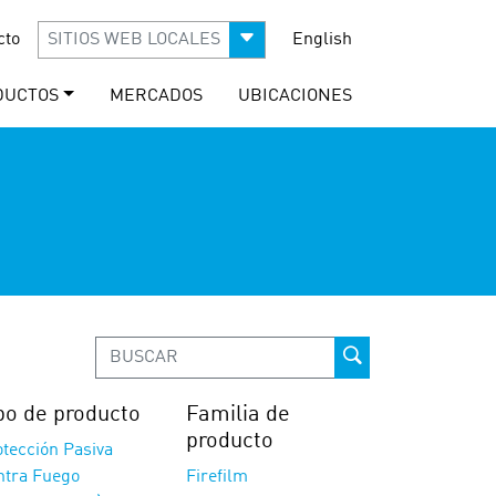
cto
SITIOS WEB LOCALES
English
DUCTOS
MERCADOS
UBICACIONES
po de producto
Familia de
producto
tección Pasiva
ntra Fuego
Firefilm